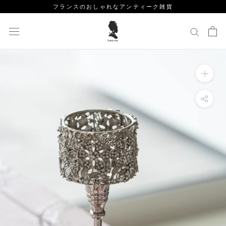
ス
フランスのおしゃれなアンティーク雑貨
キ
ッ
プ
し
て
コ
ン
テ
ン
ツ
に
移
動
す
る