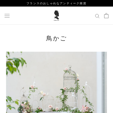
ス
フランスのおしゃれなアンティーク雑貨
キ
ッ
プ
し
て
鳥かご
コ
ン
テ
ン
ツ
に
移
動
す
る