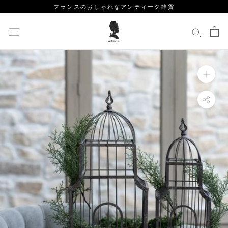
ス
フランスのおしゃれなアンティーク雑貨
キ
ッ
プ
し
て
コ
ン
テ
ン
ツ
に
移
動
す
る