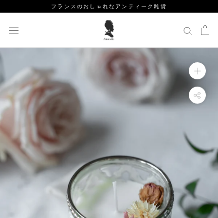
ス
フランスのおしゃれなアンティーク雑貨
キ
ッ
プ
し
て
コ
ン
テ
ン
ツ
に
移
動
す
る