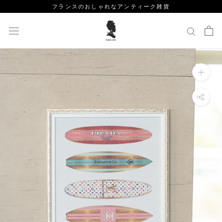
ス
フランスのおしゃれなアンティーク雑貨
キ
ッ
プ
し
て
コ
ン
テ
ン
ツ
に
移
動
す
る